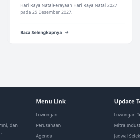
Hari Raya NatalPerayaan Hari Raya Natal 2027
pada 25 Desember 2027.
Baca Selengkapnya
Menu Link
Update T
Lowongan
Lowongan T
mni, dan
Perusahaan
Mitra Indust
.
Agenda
Jadwal Selek