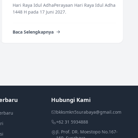
Hari Raya Idul AdhaPerayaan Hari Raya Idul Adha
1448 H pada 17 Juni 2027.
Baca Selengkapnya
erbaru
Hubungi Kami
bkksmkn5surabaya@gmail.com
erbaru
+62 31 5934888
ri
Jl. Prof. DR. Moestopo No.167-
si
169, Surabaya