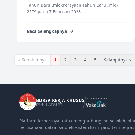
Tahun Baru ImlekPerayaan Tahun Baru Imlek
2579 pada 7 Februari 2028.
Baca Selengkapnya
« Sebelumnya
1
2
3
4
5
Selanjutnya »
POWERED BY
BURSA KERJA KHUSUS
SMKN 5 SURABAYA
Platform terpercaya untuk menghubungkan sekolah, alu
perusahaan dalam satu ekosistem karir yang terintegrasi